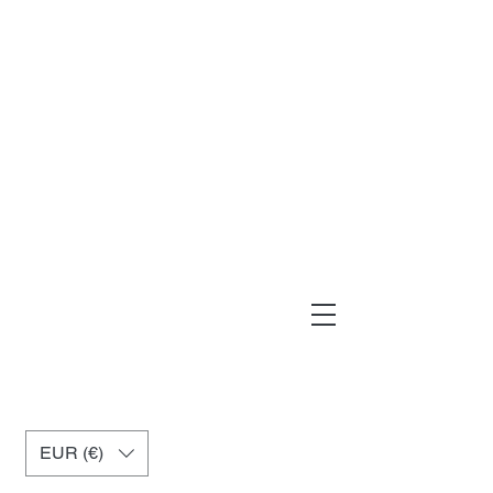
muxiashop@hotmail.com
+34 699955926
EUR (€)