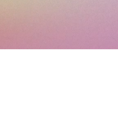
tacto
9955926
@hotmail.com
s de surf y accesorios hechas a mano y personalizadas por Nico MX de