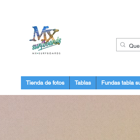
muxiashop@hotmail.com
+34 699955926
Mx Surfboards
Surf Shop
Tienda de fotos
Tablas
Fundas tabla su