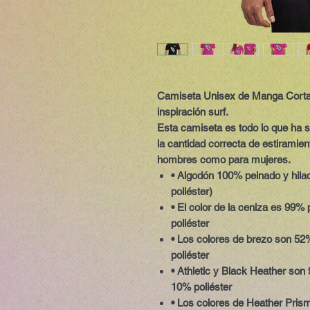
Camiseta Unisex de Manga Corta,
inspiración surf.
Esta camiseta es todo lo que ha s
la cantidad correcta de estiramie
hombres como para mujeres.
• Algodón 100% peinado y hilad
poliéster)
• El color de la ceniza es 99% 
poliéster
• Los colores de brezo son 52%
poliéster
• Athletic y Black Heather son 
10% poliéster
• Los colores de Heather Pris