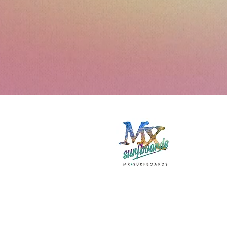
Con
+34 69
muxiashop
Tabla
Muxia