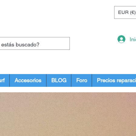
EUR (€)
In
rf
Accesorios
BLOG
Foro
Precios reparac