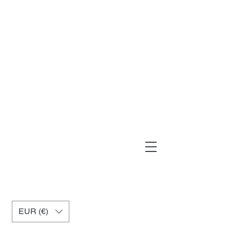
muxiashop@hotmail.com
+34 699955926
EUR (€)