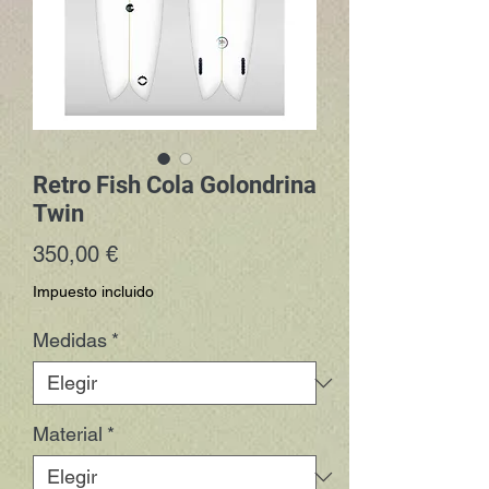
Retro Fish Cola Golondrina
Twin
Precio
350,00 €
Impuesto incluido
Medidas
*
Material
*