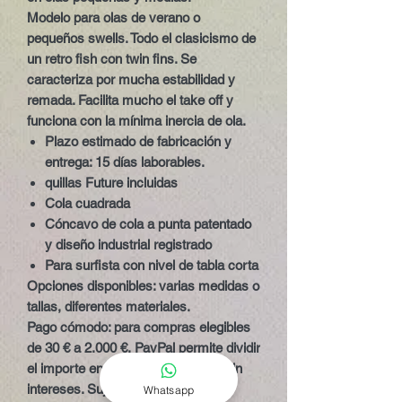
Modelo para olas de verano o
pequeños swells. Todo el clasicismo de
un retro fish con twin fins. Se
caracteriza por mucha estabilidad y
remada. Facilita mucho el take off y
funciona con la mínima inercia de ola.
Plazo estimado de fabricación y
entrega: 15 días laborables.
quillas Future incluidas
Cola cuadrada
Cóncavo de cola a punta patentado
y diseño industrial registrado
Para surfista con nivel de tabla corta
Opciones disponibles:
varias medidas o
tallas, diferentes materiales.
Pago cómodo:
para compras elegibles
de 30 € a 2.000 €, PayPal permite dividir
el importe en 3 pagos mensuales sin
intereses. Sujeto a aprobación y
Whatsapp