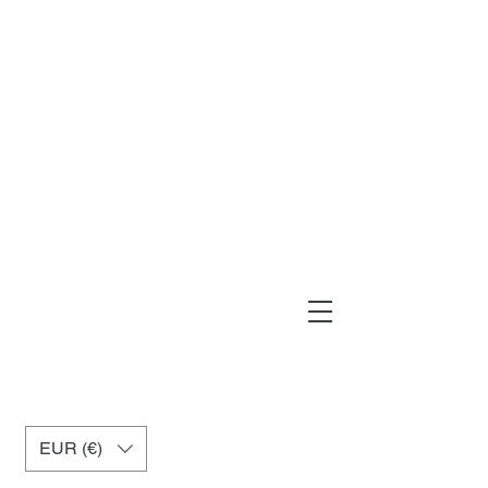
muxiashop@hotmail.com
+34 699955926
EUR (€)