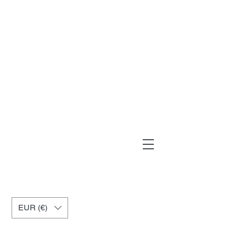
muxiashop@hotmail.com
+34 699955926
EUR (€)