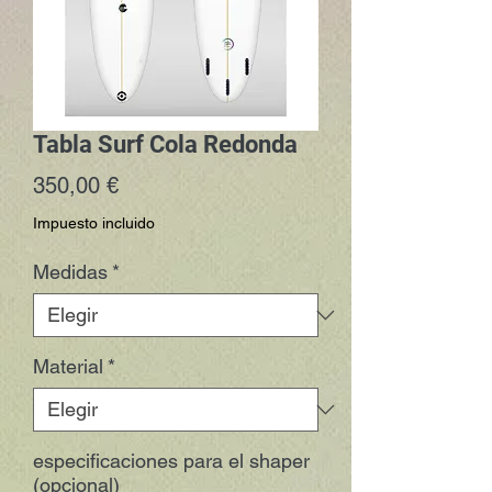
Tabla Surf Cola Redonda
Precio
350,00 €
Impuesto incluido
Medidas
*
Material
*
especificaciones para el shaper
(opcional)