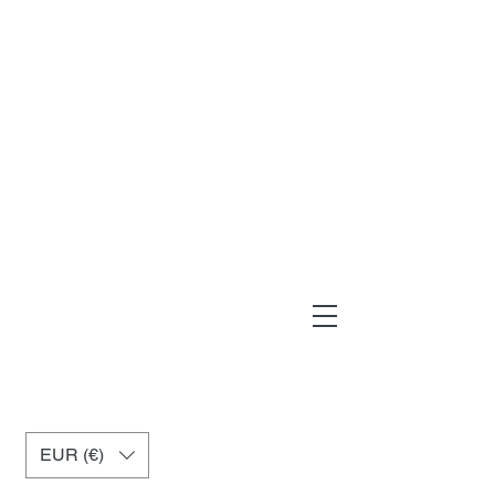
muxiashop@hotmail.com
+34 699955926
EUR (€)