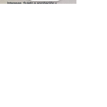
intereses. Sujeto a aprobación y
condiciones de PayPal.
¿Tienes dudas sobre la medida o el
volumen? Contacta con nosotros y te
ayudamos a elegir según tu nivel, peso
y tipo de olas.