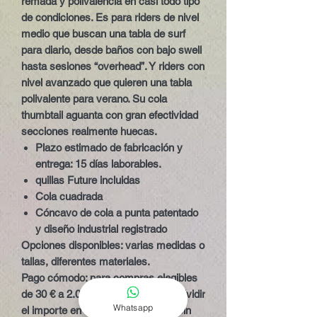
remada y polivalencia en casi todo tipo
de condiciones. Es para riders de nivel
medio que buscan una tabla de surf
para diario, desde baños con bajo swell
hasta sesiones “overhead”. Y riders con
nivel avanzado que quieren una tabla
polivalente para verano. Su cola
thumbtail aguanta con gran efectividad
secciones realmente huecas.
Plazo estimado de fabricación y
entrega: 15 días laborables.
quillas Future incluidas
Cola cuadrada
Cóncavo de cola a punta patentado
y diseño industrial registrado
Opciones disponibles:
varias medidas o
tallas, diferentes materiales.
Pago cómodo:
para compras elegibles
de 30 € a 2.000 €, PayPal permite dividir
Whatsapp
el importe en 3 pagos mensuales sin