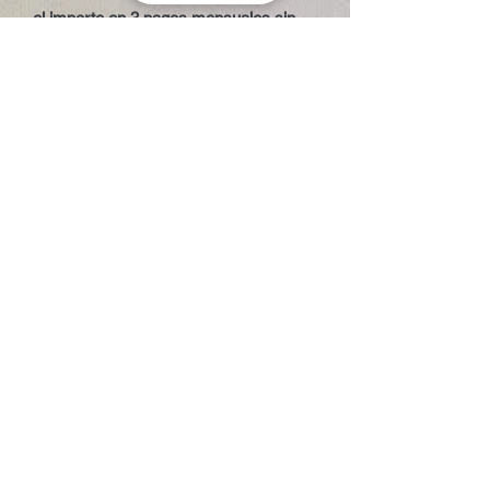
el importe en 3 pagos mensuales sin
intereses. Sujeto a aprobación y
condiciones de PayPal.
¿Tienes dudas sobre la medida o el
volumen? Contacta con nosotros y te
ayudamos a elegir según tu nivel, peso
y tipo de olas.