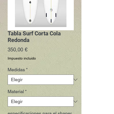
Tabla Surf Corta Cola
Redonda
Precio
350,00 €
Impuesto incluido
Medidas
*
Material
*
especificaciones para el shaper