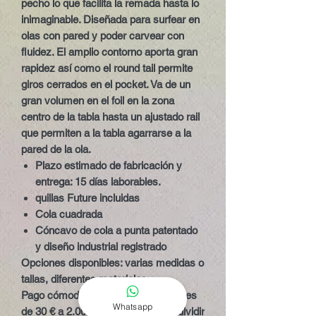
pecho lo que facilita la remada hasta lo
inimaginable. Diseñada para surfear en
olas con pared y poder carvear con
fluidez. El amplio contorno aporta gran
rapidez así como el round tail permite
giros cerrados en el pocket. Va de un
gran volumen en el foil en la zona
centro de la tabla hasta un ajustado rail
que permiten a la tabla agarrarse a la
pared de la ola.
Plazo estimado de fabricación y
entrega: 15 días laborables.
quillas Future incluidas
Cola cuadrada
Cóncavo de cola a punta patentado
y diseño industrial registrado
Opciones disponibles:
varias medidas o
tallas, diferentes materiales.
Pago cómodo:
para compras elegibles
Whatsapp
de 30 € a 2.000 €, PayPal permite dividir