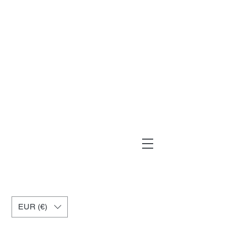
muxiashop@hotmail.com
+34 699955926
EUR (€)