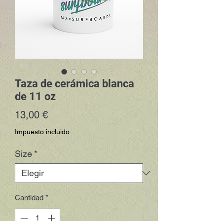
Taza de cerámica blanca
de 11 oz
Precio
13,00 €
Impuesto incluido
Size
*
Cantidad
*