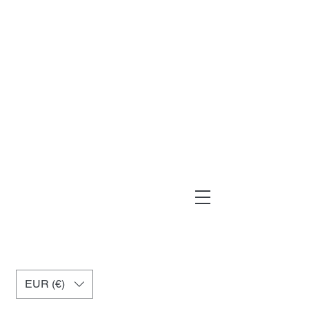
muxiashop@hotmail.com
+34 699955926
EUR (€)