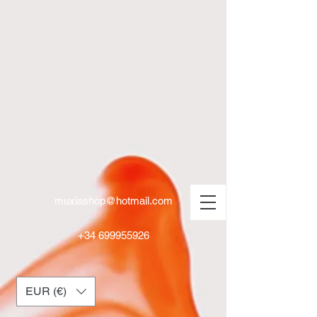
muxiashop@hotmail.com
+34 699955926
EUR (€)