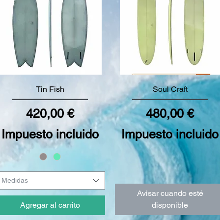
Vista rápida
Vista rápida
Tin Fish
Soul Craft
Precio
Precio
420,00 €
480,00 €
Impuesto incluido
Impuesto incluido
Medidas
Avisar cuando esté
Agregar al carrito
disponible