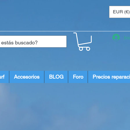
EUR (€)
In
rf
Accesorios
BLOG
Foro
Precios reparac