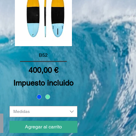
Vista rápida
B52
Precio
400,00 €
Impuesto incluido
Medidas
Agregar al carrito