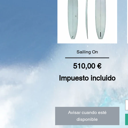
Vista rápida
Sailing On
Precio
510,00 €
Impuesto incluido
Avisar cuando esté
disponible