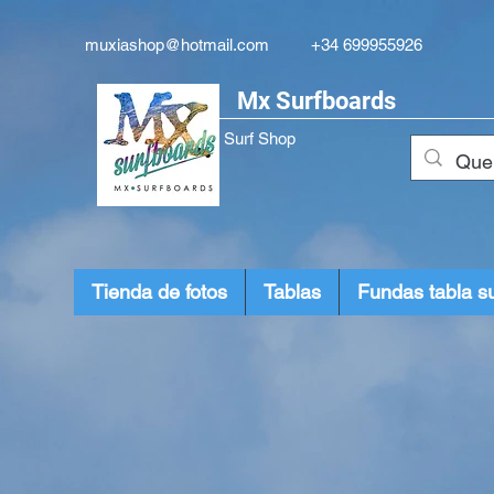
muxiashop@hotmail.com
+34 699955926
Mx Surfboards
Surf Shop
Tienda de fotos
Tablas
Fundas tabla su