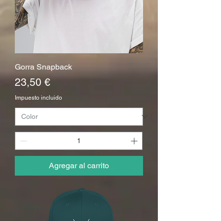
Gorra Snapback
Precio
23,50 €
Impuesto incluido
Agregar al carrito