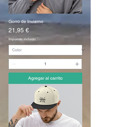
Gorro de Invierno
Precio
21,95 €
Impuesto incluido
Agregar al carrito