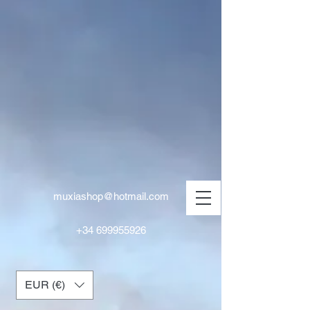
muxiashop@hotmail.com
+34 699955926
EUR (€)