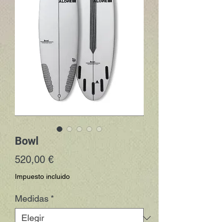
Bowl
Precio
520,00 €
Impuesto incluido
Medidas
*