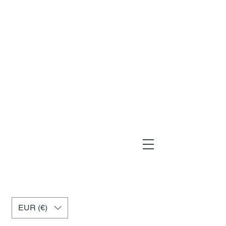
muxiashop@hotmail.com
+34 699955926
EUR (€)