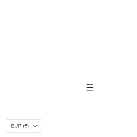
muxiashop@hotmail.com
+34 699955926
EUR (€)