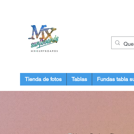
muxiashop@hotmail.com
+34 699955926
Mx Surfboards
Surf Shop
Tienda de fotos
Tablas
Fundas tabla su