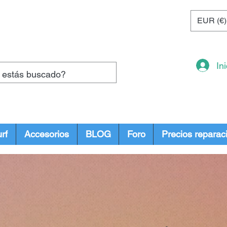
EUR (€)
In
rf
Accesorios
BLOG
Foro
Precios reparac