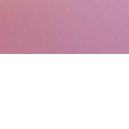
tacto
9955926
@hotmail.com
s de surf y accesorios hechas a mano y personalizadas por Nico MX de