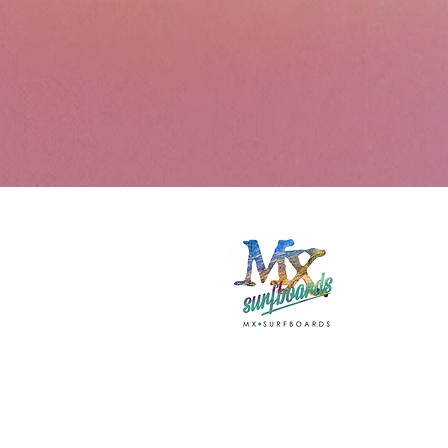
Con
+34 69
muxiashop
Tabla
Muxia