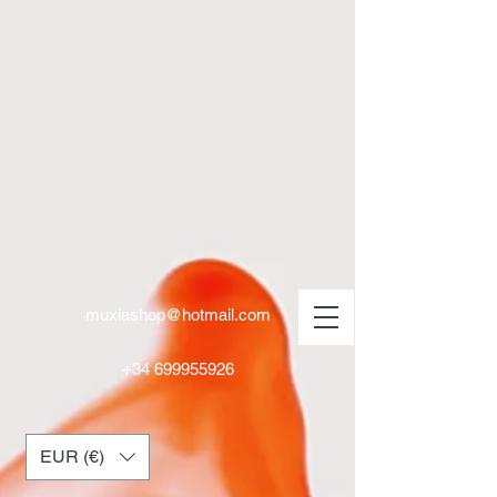
muxiashop@hotmail.com
+34 699955926
EUR (€)