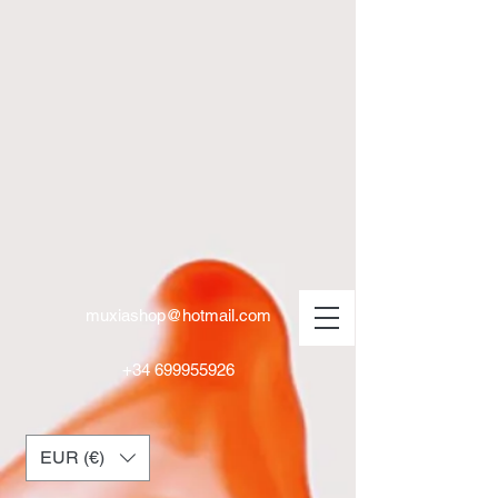
muxiashop@hotmail.com
+34 699955926
EUR (€)