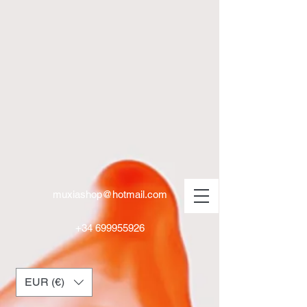
muxiashop@hotmail.com
+34 699955926
EUR (€)