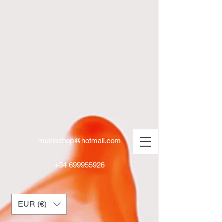
muxiashop@hotmail.com
+34 699955926
EUR (€)