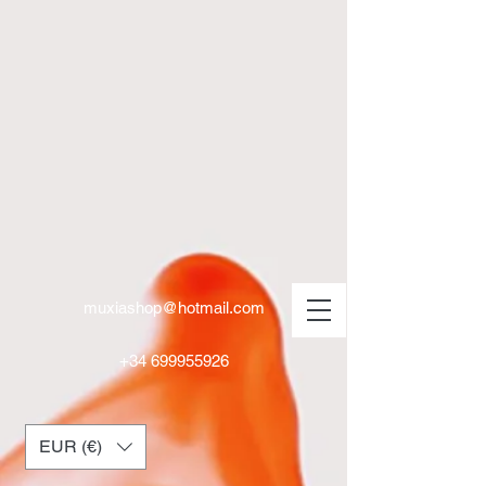
muxiashop@hotmail.com
+34 699955926
EUR (€)