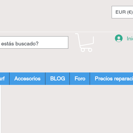
EUR (€)
In
rf
Accesorios
BLOG
Foro
Precios reparac