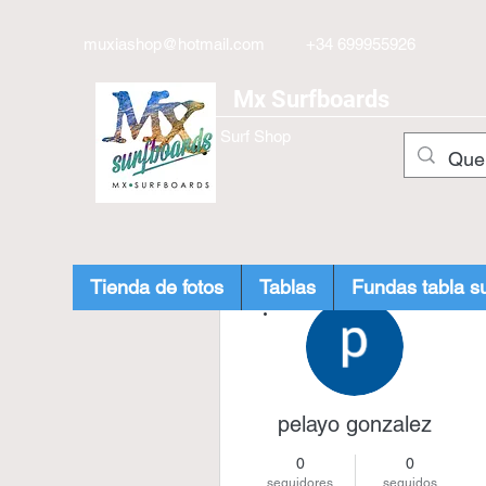
muxiashop@hotmail.com
+34 699955926
Mx Surfboards
Surf Shop
Tienda de fotos
Tablas
Fundas tabla su
Más acciones
pelayo gonzalez
0
0
seguidores
seguidos