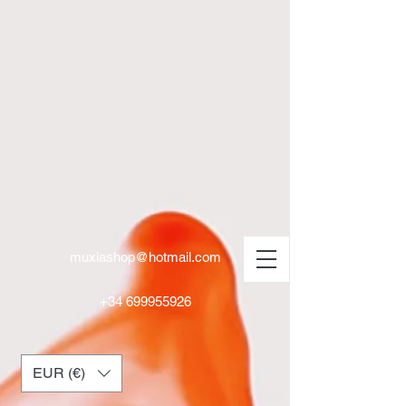
muxiashop@hotmail.com
+34 699955926
EUR (€)