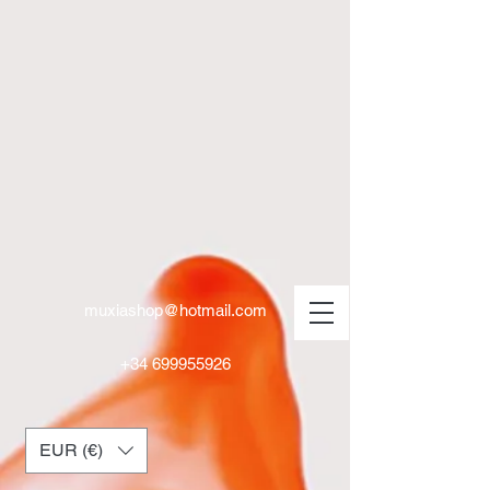
muxiashop@hotmail.com
+34 699955926
EUR (€)