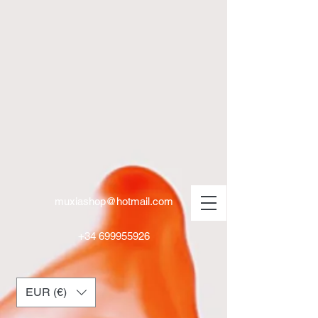
muxiashop@hotmail.com
+34 699955926
EUR (€)