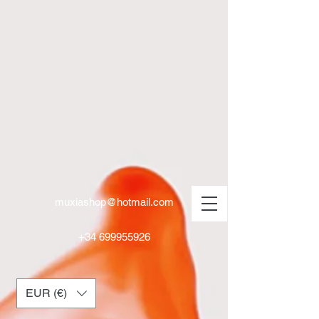
muxiashop@hotmail.com
+34 699955926
EUR (€)