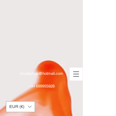
muxiashop@hotmail.com
+34 699955926
EUR (€)